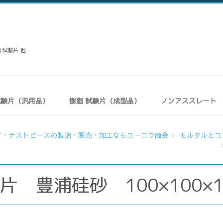
 試験片 他
試験片（汎用品）
樹脂 試験片（成型品）
ノンアススレート
片・テストピースの製造・販売・加工ならユーコウ商会
モルタルとコ
片 豊浦硅砂 100×100×