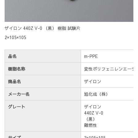
ザイロン 440Z V-0 （黒） 樹脂 試験片
2×105×105
品名
m-PPE
樹脂名称
変性ポリフェニレンエーテ
商品名
ザイロン
メーカー名
旭化成（株）
グレート
ザイロン
440Z V-0
（黒）
難燃性
サイズ
2×105×105